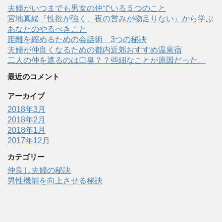
夫婦がいつまでも男女の仲でいる５つのこと
宮地真緒『性欲が強く、夜の営みが物足りない』から学ぶ
あなたのやるべきこと
距離を縮めるための会話術 3つの秘訣
夫婦が仲良くなるための都内近郊おすすめ温泉宿
二人の仲を遮るのは口臭？？些細なことが原因だった。
最近のコメント
アーカイブ
2018年3月
2018年2月
2018年1月
2017年12月
カテゴリー
仲良し夫婦の秘訣
男性機能を向上させる秘訣